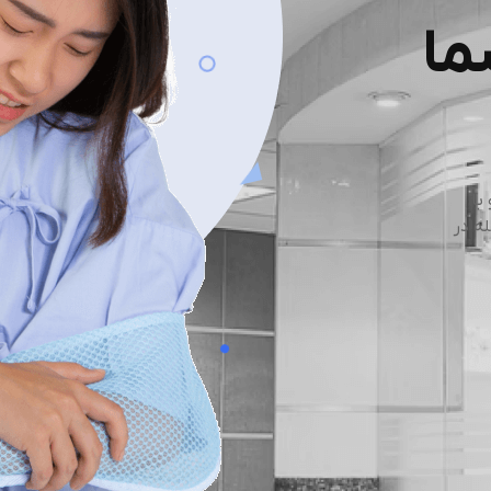
ما
با
ه در